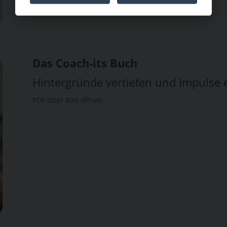
Das Coach-its Buch
Hintergründe vertiefen und Impulse 
PDF über Bild öffnen