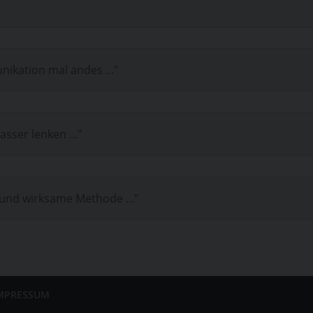
nikation mal andes ..."
sser lenken ..."
 und wirksame Methode ..."
MPRESSUM