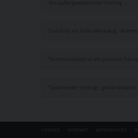
"Ein außergewöhnlicher Vortrag ..."
"coach-its ein tolles Werkzeug - Kommu
"Kommunikation in ein positives Fahrwa
"Spannender Vortrag - genial einfache
COOKIES
KONTAKT
DATENSCHUTZ
I