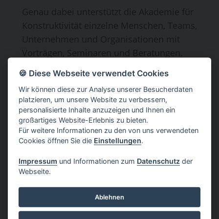
Genau dabei unterstützt die Akademie für
Konstruktivität einzelne Menschen, Teams,
Unternehmen und Organisationen mit
Vorträgen, Seminaren und Beratungen.
🍪 Diese Webseite verwendet Cookies
Schwerpunkte sind:
Wir können diese zur Analyse unserer Besucherdaten
Kommunikation
platzieren, um unsere Website zu verbessern,
Persönlichkeitsentwicklung
personalisierte Inhalte anzuzeigen und Ihnen ein
großartiges Website-Erlebnis zu bieten.
Teamentwicklung
Für weitere Informationen zu den von uns verwendeten
Führung
Cookies öffnen Sie die
Einstellungen
.
Organisationsentwicklung
Impressum
und Informationen zum
Datenschutz
der
Thomas Grenz ist der Gründer und
Webseite.
Inhaber der Akademie. Er arbeitet mit
weiteren Beraterinnen und Beratern
Ablehnen
zusammen, die ihre Expertise in