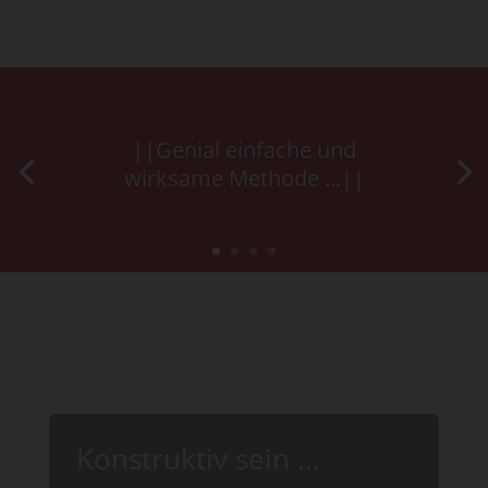
||Genial einfache und
wirksame Methode ...||
Konstruktiv sein ...